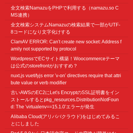
全文検索NamazuをPHPで利用する（namazu.so C
MS連携）
全文検索システムNamazuの検索結果で一部がUTF-
8コードになり文字化けする
ClamAV ERROR: Can't create new socket: Address f
amily not supported by protocol
WordpressでECサイト構築！Woocommerceテーマ
は公式のstorefrontがおすすめ？
nuxt.js vuetifyjs error 'v-on' directives require that attri
bute value or verb modifier
古いAWSのEC2にLet's EncryptのSSL証明書をイン
ストールするとpkg_resources.DistributionNotFoun
d: The 'virtualenv==15.1.0'エラーが発生
Alibaba Cloud(アリババクラウド)をはじめてみるこ
とにしました