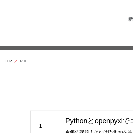
新
TOP
PDF
Pythonとopen
1
今年の課題！それはPython