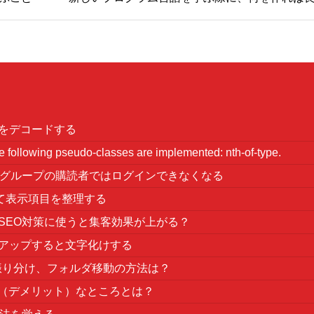
情報をデコードする
lowing pseudo-classes are implemented: nth-of-type.
権限グループの購読者ではログインできなくなる
して表示項目を整理する
ressのSEO対策に使うと集客効果が上がる？
バックアップすると文字化けする
の振り分け、フォルダ移動の方法は？
いて残念（デメリット）なところとは？